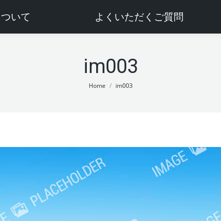
sについて
よくいただくご質問
im003
You are here:
Home
im003