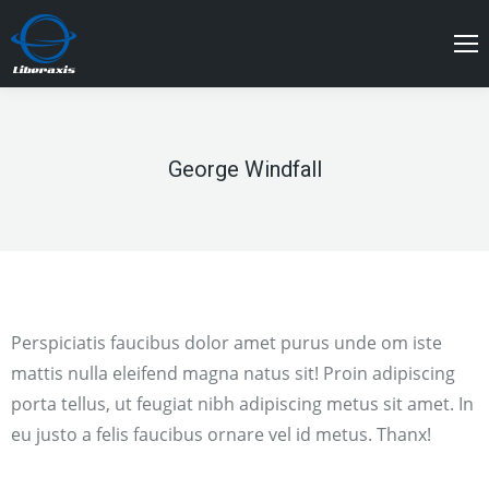
George Windfall
You are here:
Perspiciatis faucibus dolor amet purus unde om iste
mattis nulla eleifend magna natus sit! Proin adipiscing
porta tellus, ut feugiat nibh adipiscing metus sit amet. In
eu justo a felis faucibus ornare vel id metus. Thanx!